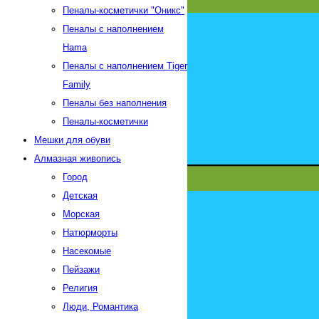
Пеналы-косметички "Оникс"
Пеналы с наполнением
Hama
Пеналы с наполнением Tiger
Family
Пеналы без наполнения
Пеналы-косметички
Мешки для обуви
Алмазная живопись
Город
Детская
Морская
Натюрморты
Насекомые
Пейзажи
Религия
Люди, Романтика