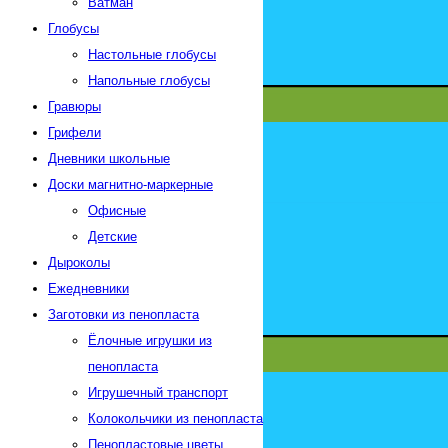
Ватман
Глобусы
Настольные глобусы
Напольные глобусы
Гравюры
Грифели
Дневники школьные
Доски магнитно-маркерные
Офисные
Детские
Дыроколы
Ежедневники
Заготовки из пенопласта
Ёлочные игрушки из
пенопласта
Игрушечный транспорт
Колокольчики из пенопласта
Пенопластовые цветы