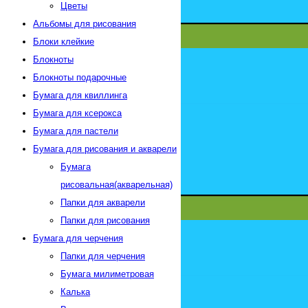
Цветы
Альбомы для рисования
Блоки клейкие
Блокноты
Блокноты подарочные
Бумага для квиллинга
Бумага для ксерокса
Бумага для пастели
Бумага для рисования и акварели
Бумага
рисовальная(акварельная)
Папки для акварели
Папки для рисования
Бумага для черчения
Папки для черчения
Бумага милиметровая
Калька