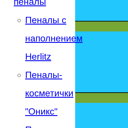
пеналы
Пеналы с
наполнением
Herlitz
Пеналы-
косметички
"Оникс"