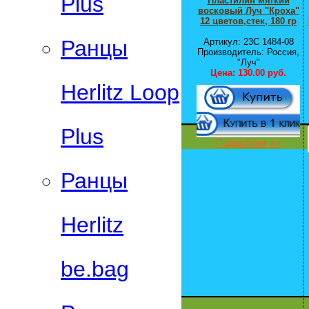
Plus
Пластилин мягкий
восковый Луч "Кроха"
12 цветов,стек, 180 гр
Ранцы
Артикул: 23C 1484-08
Производитель: Россия,
"Луч"
Цена:
130.00 руб.
Herlitz Loop
Plus
Подробнее >>
Ранцы
Herlitz
be.bag