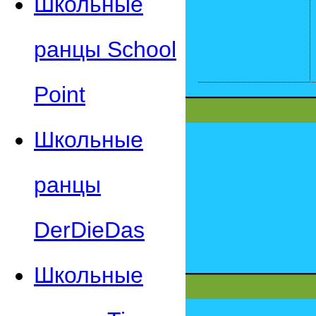
Школьные
ранцы School
Point
Школьные
ранцы
DerDieDas
Школьные