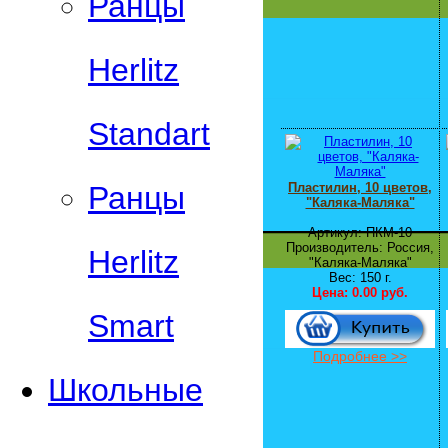
Ранцы
Herlitz
Standart
Пластилин, 10 цветов,
Ранцы
"Каляка-Маляка"
Артикул: ПКМ-10
Производитель: Россия,
Herlitz
"Каляка-Маляка"
Вес: 150 г.
Цена:
0.00 руб.
Smart
Подробнее >>
Школьные