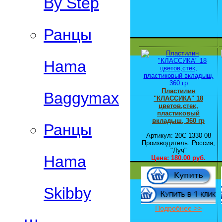
By Step
Ранцы
Hama
Пластилин
Baggymax
"КЛАССИКА" 18
цветов,стек,
пластиковый
вкладыш, 360 гр
Ранцы
Артикул: 20C 1330-08
Производитель: Россия,
"Луч"
Hama
Цена:
180.00 руб.
Skibby
Подробнее >>