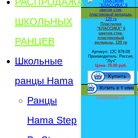
РАСПРОДАЖА
ШКОЛЬНЫХ
Пластилин
"КЛАССИКА" 6
цветов,стек,
пластиковый
РАНЦЕВ
вкладыш, 120 гр
Артикул: 12С 878-08
Производитель: Россия,
Школьные
"Луч"
Цена:
70.00 руб.
ранцы Hama
Подробнее >>
Ранцы
Hama Step