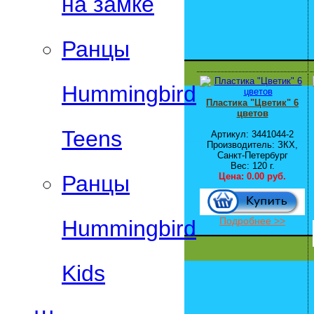
на замке
Ранцы
Hummingbird
Пластика "Цветик" 6
цветов
Teens
Артикул: 3441044-2
Производитель: ЗКХ,
Санкт-Петербург
Вес: 120 г.
Цена:
0.00 руб.
Ранцы
Подробнее >>
Hummingbird
Kids