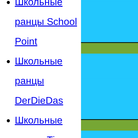
Школьные
ранцы School
Point
Школьные
ранцы
DerDieDas
Школьные