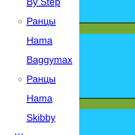
By Step
Ранцы
Hama
Baggymax
Ранцы
Hama
Skibby