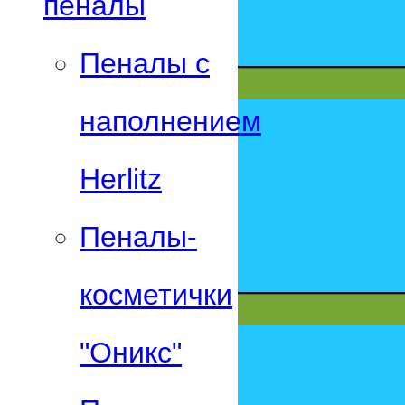
пеналы
Пеналы с
наполнением
Herlitz
Пеналы-
косметички
"Оникс"