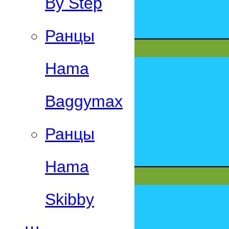
By Step
Ранцы
Hama
Baggymax
Ранцы
Hama
Skibby