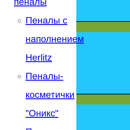
пеналы
Пеналы с
наполнением
Herlitz
Пеналы-
косметички
"Оникс"