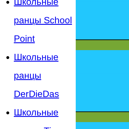
Школьные
ранцы School
Point
Школьные
ранцы
DerDieDas
Школьные