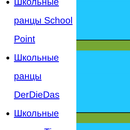
Школьные
ранцы School
Point
Школьные
ранцы
DerDieDas
Школьные