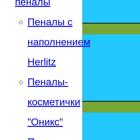
пеналы
Пеналы с
наполнением
Herlitz
Пеналы-
косметички
"Оникс"