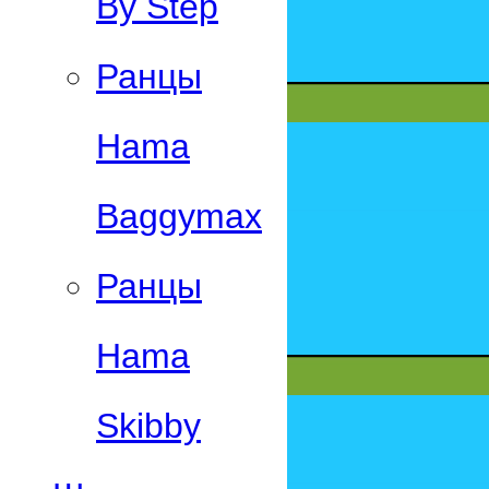
By Step
Ранцы
Hama
Baggymax
Ранцы
Hama
Skibby