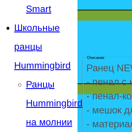
Smart
Школьные
ранцы
Описание
Hummingbird
Ранец NE
- пенал с
Ранцы
- пенал-к
Hummingbird
- мешок д
на молнии
- материа