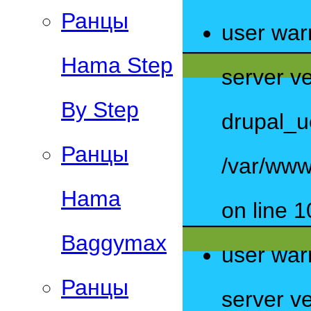
Ранцы
user war
Hama Step
server ve
By Step
drupal_u
Ранцы
/var/www
Hama
on line 1
Baggymax
user war
Ранцы
server ve