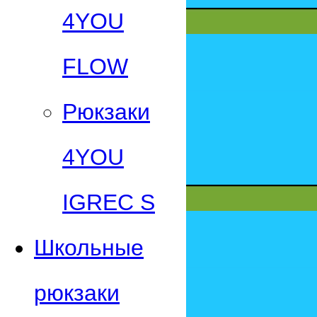
4YOU
FLOW
Рюкзаки
4YOU
IGREC S
Школьные
рюкзаки