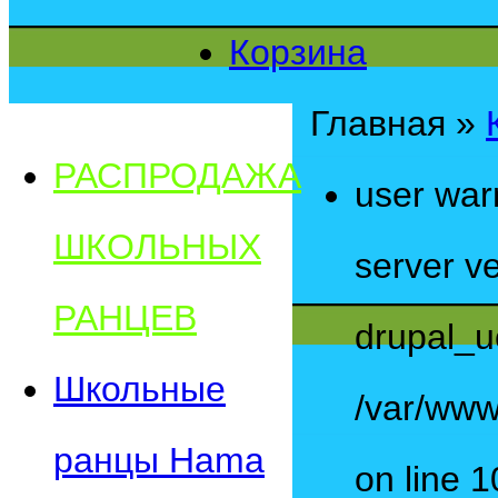
Корзина
Главная
»
РАСПРОДАЖА
user war
ШКОЛЬНЫХ
server ve
РАНЦЕВ
drupal_u
Школьные
/var/www
ранцы Hama
on line 1