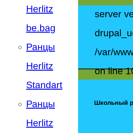
Herlitz
server ve
be.bag
drupal_u
Ранцы
/var/www
Herlitz
on line 1
Standart
Ранцы
Школьный ра
Herlitz