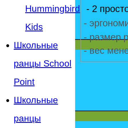
Hummingbird
- 2 прост
- эргоном
Kids
-
размер
Школьные
- вес мене
ранцы School
Point
Школьные
ранцы