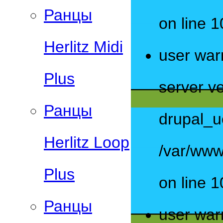
Ранцы
on line 1
Herlitz Midi
user war
Plus
server ve
Ранцы
drupal_u
Herlitz Loop
/var/www
Plus
on line 1
Ранцы
user war