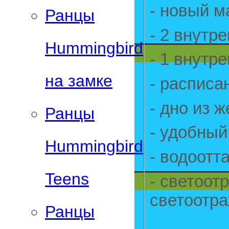
- новый м
Ранцы
- 2 внутр
Hummingbird
- 1 внутр
на замке
- расписа
- дно из 
Ранцы
- удобный
Hummingbird
- водоот
Teens
- светоот
светоотр
Ранцы