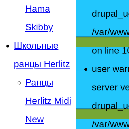
Hama
drupal_u
Skibby
/var/www
Школьные
on line 1
ранцы Herlitz
user war
Ранцы
server ve
Herlitz Midi
drupal_u
New
/var/www