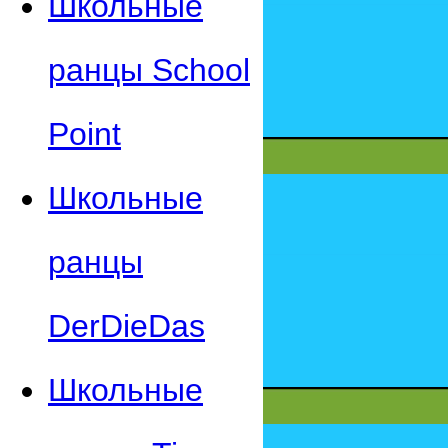
Школьные
ранцы School
Point
Школьные
ранцы
DerDieDas
Школьные