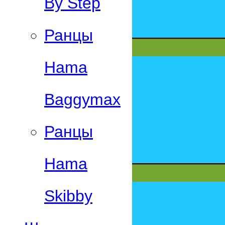
By Step
Ранцы
Hama
Baggymax
Ранцы
Hama
Skibby