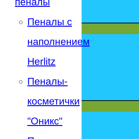
пеналы
Пеналы с
наполнением
Herlitz
Пеналы-
косметички
"Оникс"