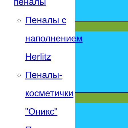
пеналы
Пеналы с
наполнением
Herlitz
Пеналы-
косметички
"Оникс"