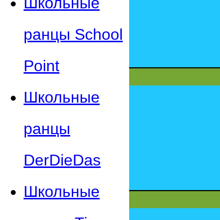
Школьные
ранцы School
Point
Школьные
ранцы
DerDieDas
Школьные