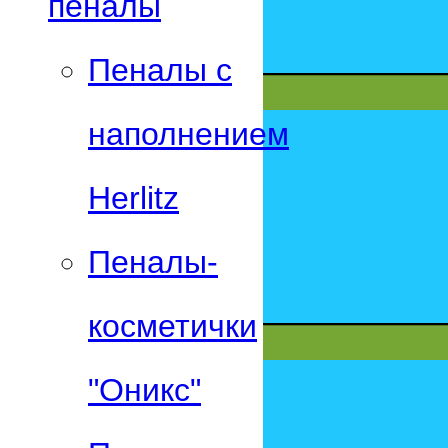
пеналы
Пеналы с
наполнением
Herlitz
Пеналы-
косметички
"Оникс"