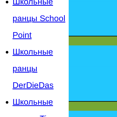
Школьные
ранцы School
Point
Школьные
ранцы
DerDieDas
Школьные