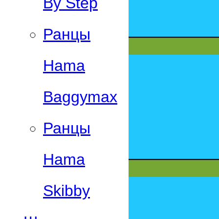
By Step
Ранцы
Hama
Baggymax
Ранцы
Hama
Skibby