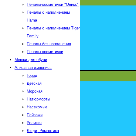
Пеналы-косметички "Оникс"
Пеналы с наполнением
Hama
Пеналы с наполнением Tiger
Family
Пеналы без наполнения
Пеналы-косметички
Мешки для обуви
Алмазная живопись
Город
Детская
Морская
Натюрморты
Насекомые
Пейзажи
Религия
Люди, Романтика