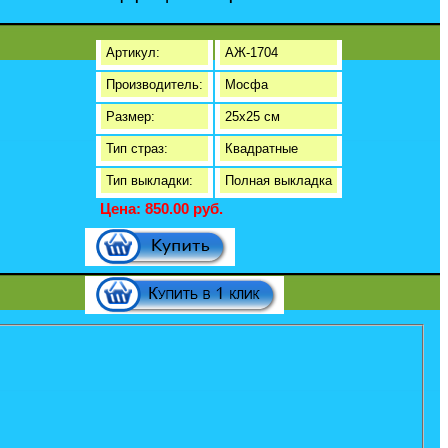
Артикул:
АЖ-1704
Производитель:
Мосфа
Размер:
25x25 см
Тип страз:
Квадратные
Тип выкладки:
Полная выкладка
Цена: 850.00 руб.