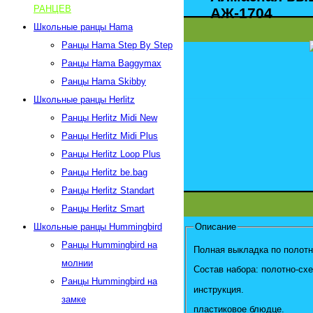
РАНЦЕВ
АЖ-1704
Школьные ранцы Hama
Ранцы Hama Step By Step
Ранцы Hama Baggymax
Ранцы Hama Skibby
Школьные ранцы Herlitz
Ранцы Herlitz Midi New
Ранцы Herlitz Midi Plus
Ранцы Herlitz Loop Plus
Ранцы Herlitz be.bag
Ранцы Herlitz Standart
Ранцы Herlitz Smart
Описание
Школьные ранцы Hummingbird
Ранцы Hummingbird на
Полная выкладка по полот
молнии
Состав набора
Ранцы Hummingbird на
инструкция.
замке
пластиковое блюдце.