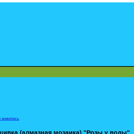
 живопись
ивка (алмазная мозаика) "Розы у воды"