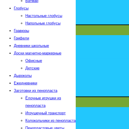
Ватман
Глобусы
Настольные глобусы
Напольные глобусы
Гравюры
Грифели
Дневники школьные
Доски магнитно-маркерные
Офисные
Детские
Дыроколы
Ежедневники
Заготовки из пенопласта
Ёлочные игрушки из
пенопласта
Игрушечный транспорт
Колокольчики из пенопласта
Пенопластовые цветы