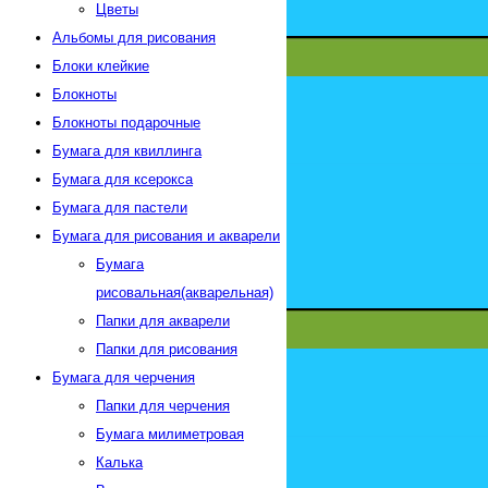
Цветы
Альбомы для рисования
Блоки клейкие
Блокноты
Блокноты подарочные
Бумага для квиллинга
Бумага для ксерокса
Бумага для пастели
Бумага для рисования и акварели
Бумага
рисовальная(акварельная)
Папки для акварели
Папки для рисования
Бумага для черчения
Папки для черчения
Бумага милиметровая
Калька