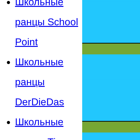
Школьные
ранцы School
Point
Школьные
ранцы
DerDieDas
Школьные