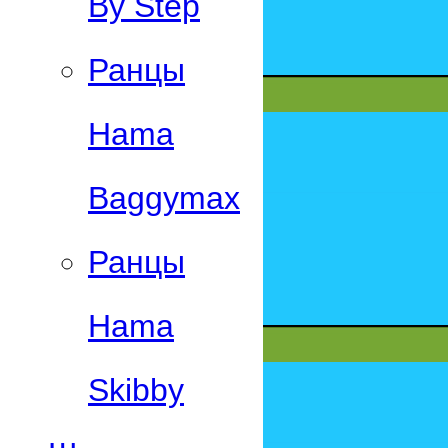
By Step
Ранцы
Hama
Baggymax
Ранцы
Hama
Skibby