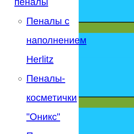
пеналы
Пеналы с
наполнением
Herlitz
Пеналы-
косметички
"Оникс"