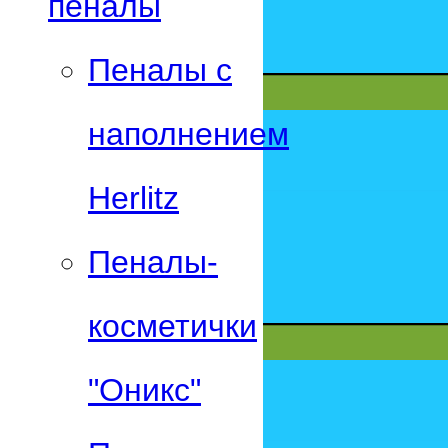
пеналы
Пеналы с
наполнением
Herlitz
Пеналы-
косметички
"Оникс"