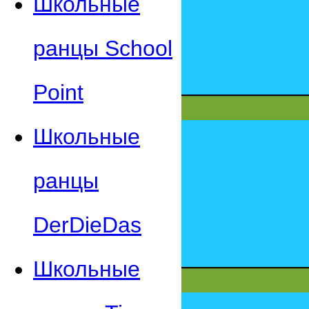
Школьные
ранцы School
Point
Школьные
ранцы
DerDieDas
Школьные