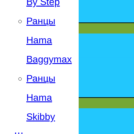
By Step
Ранцы
Hama
Baggymax
Ранцы
Hama
Skibby