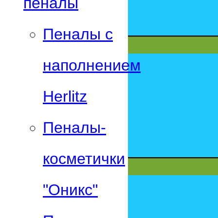
пеналы
Пеналы с
наполнением
Herlitz
Пеналы-
косметички
"Оникс"