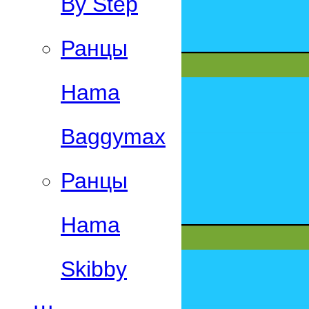
By Step
Ранцы
Hama
Baggymax
Ранцы
Hama
Skibby