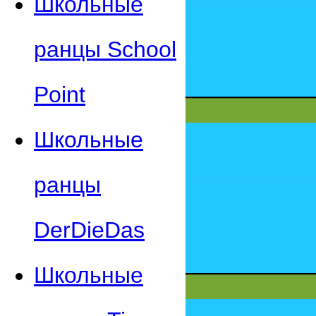
Школьные
ранцы School
Point
Школьные
ранцы
DerDieDas
Школьные