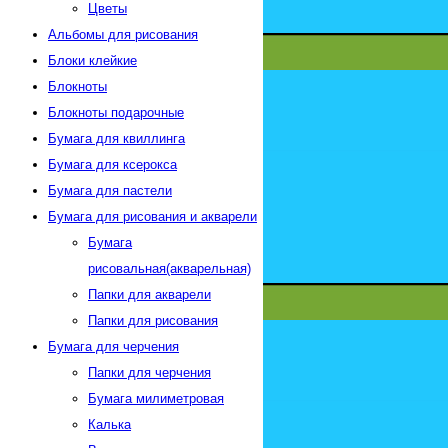
Цветы
Альбомы для рисования
Блоки клейкие
Блокноты
Блокноты подарочные
Бумага для квиллинга
Бумага для ксерокса
Бумага для пастели
Бумага для рисования и акварели
Бумага
рисовальная(акварельная)
Папки для акварели
Папки для рисования
Бумага для черчения
Папки для черчения
Бумага милиметровая
Калька