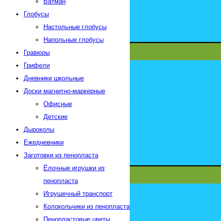
Ватман
Глобусы
Настольные глобусы
Напольные глобусы
Гравюры
Грифели
Дневники школьные
Доски магнитно-маркерные
Офисные
Детские
Дыроколы
Ежедневники
Заготовки из пенопласта
Ёлочные игрушки из
пенопласта
Игрушечный транспорт
Колокольчики из пенопласта
Пенопластовые цветы