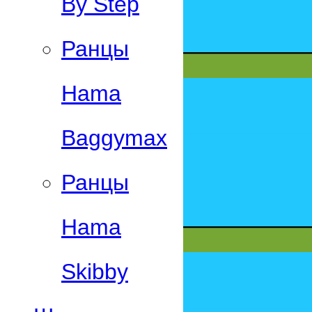
By Step
Ранцы
Hama
Baggymax
Ранцы
Hama
Skibby