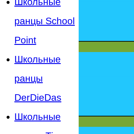
Школьные
ранцы School
Point
Школьные
ранцы
DerDieDas
Школьные