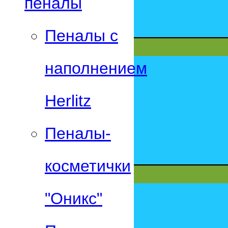
пеналы
Пеналы с
наполнением
Herlitz
Пеналы-
косметички
"Оникс"