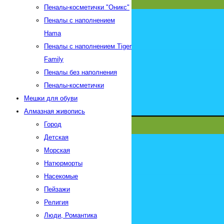
Пеналы-косметички "Оникс"
Пеналы с наполнением
Hama
Пеналы с наполнением Tiger
Family
Пеналы без наполнения
Пеналы-косметички
Мешки для обуви
Алмазная живопись
Город
Детская
Морская
Натюрморты
Насекомые
Пейзажи
Религия
Люди, Романтика