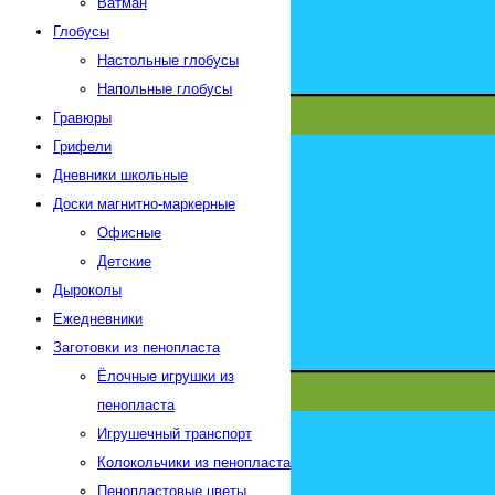
Ватман
Глобусы
Настольные глобусы
Напольные глобусы
Гравюры
Грифели
Дневники школьные
Доски магнитно-маркерные
Офисные
Детские
Дыроколы
Ежедневники
Заготовки из пенопласта
Ёлочные игрушки из
пенопласта
Игрушечный транспорт
Колокольчики из пенопласта
Пенопластовые цветы