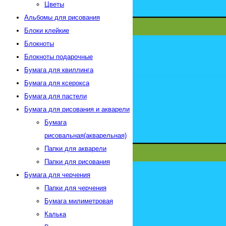
Цветы
Альбомы для рисования
Блоки клейкие
Блокноты
Блокноты подарочные
Бумага для квиллинга
Бумага для ксерокса
Бумага для пастели
Бумага для рисования и акварели
Бумага
рисовальная(акварельная)
Папки для акварели
Папки для рисования
Бумага для черчения
Папки для черчения
Бумага милиметровая
Калька