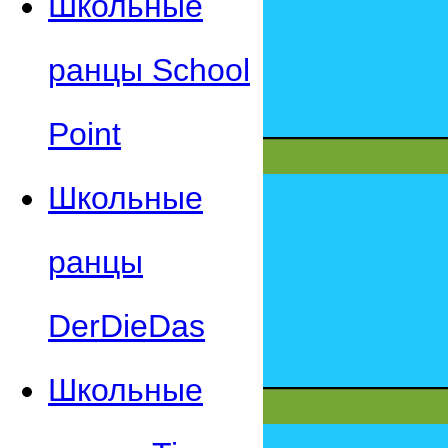
Школьные
ранцы School
Point
Школьные
ранцы
DerDieDas
Школьные