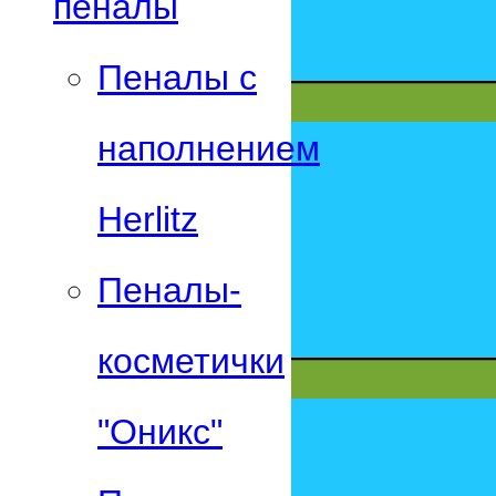
пеналы
Пеналы с
наполнением
Herlitz
Пеналы-
косметички
"Оникс"