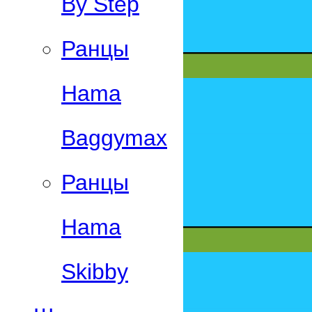
By Step
Ранцы
Hama
Baggymax
Ранцы
Hama
Skibby