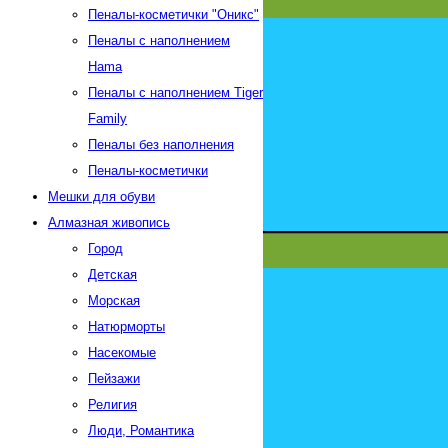
Пеналы-косметички "Оникс"
Пеналы с наполнением
Hama
Пеналы с наполнением Tiger
Family
Пеналы без наполнения
Пеналы-косметички
Мешки для обуви
Алмазная живопись
Город
Детская
Морская
Натюрморты
Насекомые
Пейзажи
Религия
Люди, Романтика