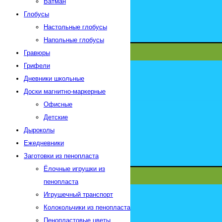
Ватман
Глобусы
Настольные глобусы
Напольные глобусы
Гравюры
Грифели
Дневники школьные
Доски магнитно-маркерные
Офисные
Детские
Дыроколы
Ежедневники
Заготовки из пенопласта
Ёлочные игрушки из
пенопласта
Игрушечный транспорт
Колокольчики из пенопласта
Пенопластовые цветы