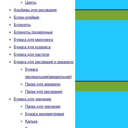
Цветы
Альбомы для рисования
Блоки клейкие
Блокноты
Блокноты подарочные
Бумага для квиллинга
Бумага для ксерокса
Бумага для пастели
Бумага для рисования и акварели
Бумага
рисовальная(акварельная)
Папки для акварели
Папки для рисования
Бумага для черчения
Папки для черчения
Бумага милиметровая
Калька