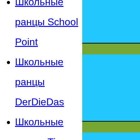
Школьные
ранцы School
Point
Школьные
ранцы
DerDieDas
Школьные