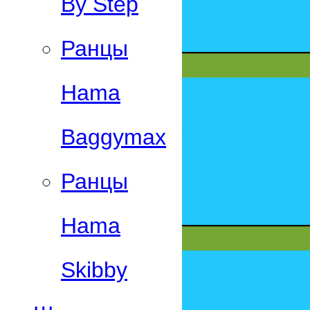
By Step
Ранцы
Hama
Baggymax
Ранцы
Hama
Skibby