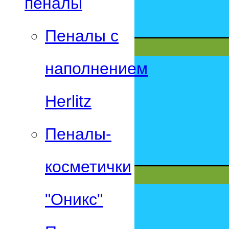
пеналы
Пеналы с
наполнением
Herlitz
Пеналы-
косметички
"Оникс"