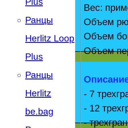
Plus
Вес: при
Ранцы
Объем рю
Объем бо
Herlitz Loop
Объем пе
Plus
Ранцы
Описание
Herlitz
- 7 трехг
- 12 трех
be.bag
- трехгра