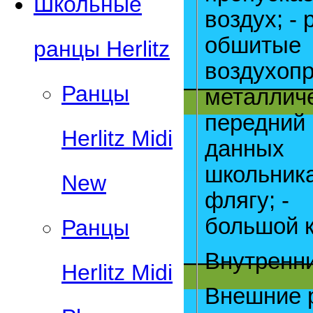
Школьные
воздух; -
обшитые
ранцы Herlitz
воздухоп
Ранцы
металличе
передний 
Herlitz Midi
данных
школьника
New
флягу; -
большой к
Ранцы
Внутренн
Herlitz Midi
Внешние 