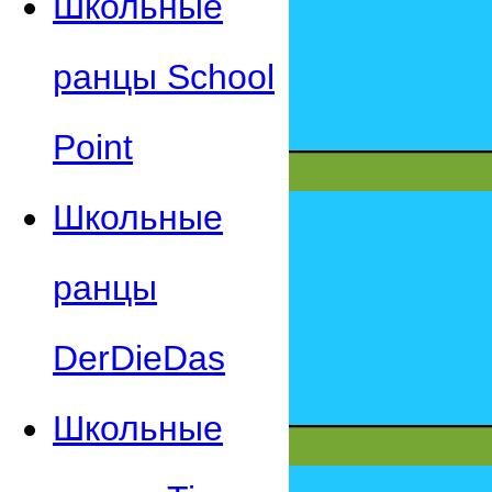
Школьные
ранцы School
Point
Школьные
ранцы
DerDieDas
Школьные