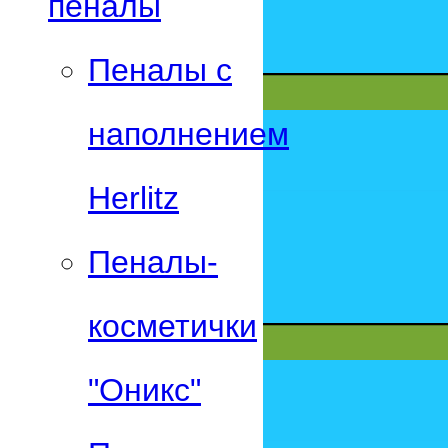
пеналы
Пеналы с
наполнением
Herlitz
Пеналы-
косметички
"Оникс"