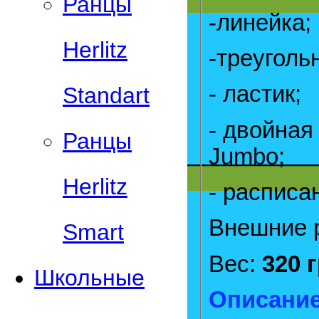
Ранцы
-линейка;
Herlitz
-треуголь
- ластик;
Standart
- двойная
Ранцы
Jumbo;
Herlitz
- расписа
Внешние 
Smart
Вес:
320 
Школьные
Описание