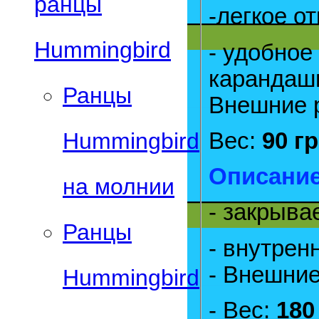
ранцы
-легкое о
Hummingbird
- удобное
карандаши
Ранцы
Внешние 
Вес:
90 г
Hummingbird
Описание
на молнии
- закрыва
Ранцы
- внутрен
- Внешни
Hummingbird
- Вес:
180