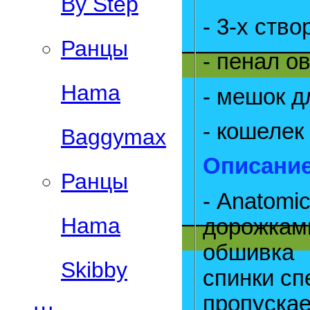
By Step
- 3-х ств
Ранцы
- пенал о
Hama
- мешок д
- кошелек
Baggymax
Описание
Ранцы
- Anatomi
Hama
дорожками
обшивка
Skibby
спинки с
пропускае