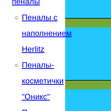
пеналы
Пеналы с
наполнением
Herlitz
Пеналы-
косметички
"Оникс"