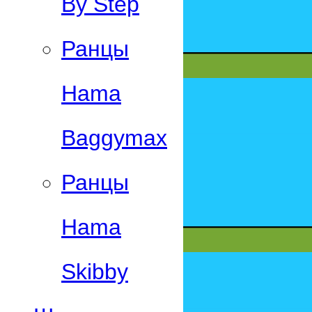
By Step
Ранцы
Hama
Baggymax
Ранцы
Hama
Skibby