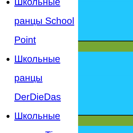
Школьные
ранцы School
Point
Школьные
ранцы
DerDieDas
Школьные